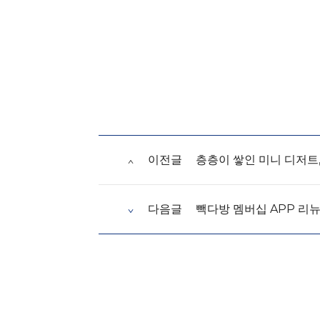
이전글
층층이 쌓인 미니 디저트,
다음글
빽다방 멤버십 APP 리뉴얼 