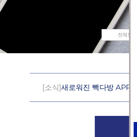
전체보
[소식]
새로워진 빽다방 APP 