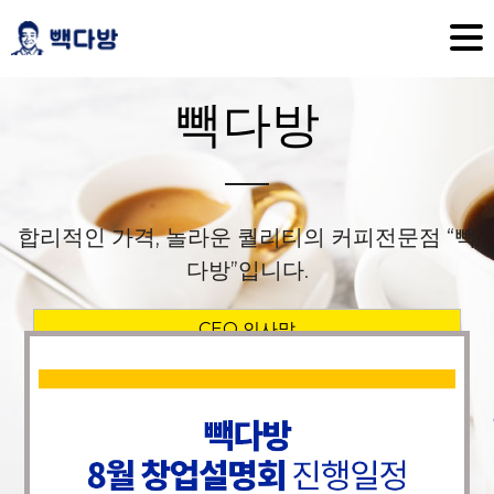
빽다방
합리적인 가격, 놀라운 퀄리티의 커피전문점 “빽
다방”입니다.
CEO 인사말
빽다방 소개
멤버십 / 앱 소개
커피 이야기
교육 이야기